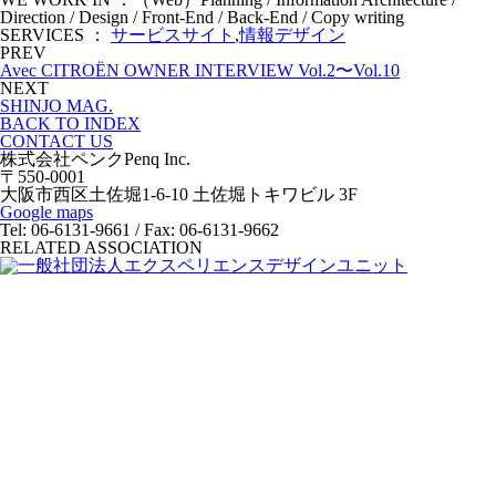
Direction / Design / Front-End / Back-End / Copy writing
SERVICES ：
サービスサイト
,
情報デザイン
PREV
Avec CITROËN OWNER INTERVIEW Vol.2〜Vol.10
NEXT
SHINJO MAG.
BACK TO INDEX
CONTACT US
株式会社ペンク
Penq Inc.
〒550-0001
大阪市西区土佐堀1-6-10 土佐堀トキワビル 3F
Google maps
Tel: 06-6131-9661 / Fax: 06-6131-9662
RELATED ASSOCIATION