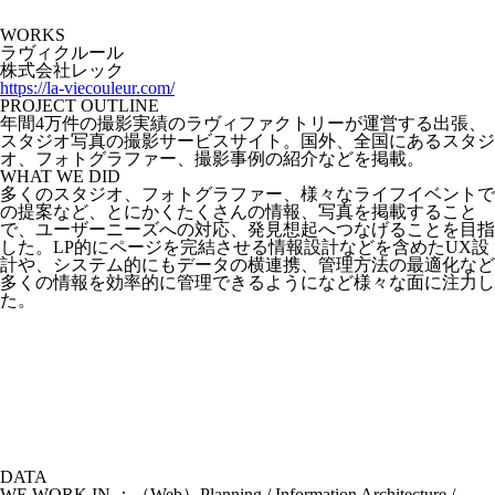
WORKS
ラヴィクルール
株式会社レック
https://la-viecouleur.com/
PROJECT OUTLINE
年間4万件の撮影実績のラヴィファクトリーが運営する出張、
スタジオ写真の撮影サービスサイト。国外、全国にあるスタジ
オ、フォトグラファー、撮影事例の紹介などを掲載。
WHAT WE DID
多くのスタジオ、フォトグラファー、様々なライフイベントで
の提案など、とにかくたくさんの情報、写真を掲載すること
で、ユーザーニーズへの対応、発見想起へつなげることを目指
した。LP的にページを完結させる情報設計などを含めたUX設
計や、システム的にもデータの横連携、管理方法の最適化など
多くの情報を効率的に管理できるようになど様々な面に注力し
た。
DATA
WE WORK IN ：（Web）Planning / Information Architecture /